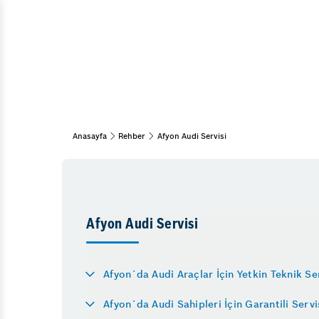
Araç Bakım & Onarım
Muayene ve Bakım
Bahar Bakımı
Kış Bakımı
Periyodik Bakım
15 Adım Kontrol
Anasayfa
Rehber
Afyon Audi Servisi
Klima
Afyon Audi Servisi
Diğer Hizmetlerimiz
Lastik
Afyon´da Audi Araçlar İçin Yetkin Teknik Se
Emniyet Sistemleri
Afyon´da Audi Sahipleri İçin Garantili Ser
Vale