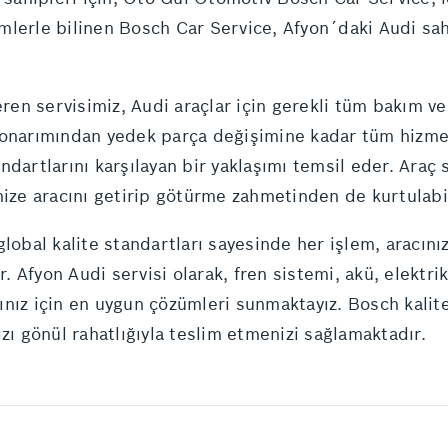
lerle bilinen Bosch Car Service, Afyon´daki Audi sahi
eren servisimiz, Audi araçlar için gerekli tüm bakım v
 onarımından yedek parça değişimine kadar tüm hizme
dartlarını karşılayan bir yaklaşımı temsil eder. Araç 
mize aracını getirip götürme zahmetinden de kurtulabil
lobal kalite standartları sayesinde her işlem, aracını
 Afyon Audi servisi olarak, fren sistemi, akü, elektri
nız için en uygun çözümleri sunmaktayız. Bosch kalites
zı gönül rahatlığıyla teslim etmenizi sağlamaktadır.