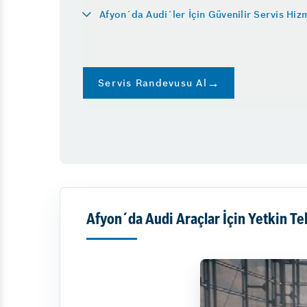
Rot Balans
Afyon´da Audi´ler İçin Güvenilir Servis Hiz
Ön Düzen Testi
Oto Check-Up
Servis Randevusu Al
Afyon´da Audi Araçlar İçin Yetkin Te