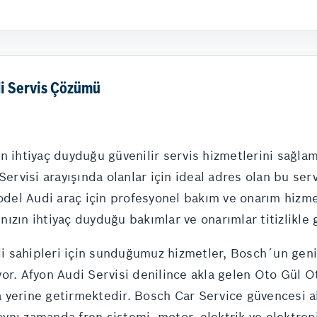
li Servis Çözümü
in ihtiyaç duyduğu güvenilir servis hizmetlerini sağ
Servisi arayışında olanlar için ideal adres olan bu ser
model Audi araç için profesyonel bakım ve onarım hiz
zın ihtiyaç duyduğu bakımlar ve onarımlar titizlikle ge
 sahipleri için sunduğumuz hizmetler, Bosch´un geniş 
or. Afyon Audi Servisi denilince akla gelen Oto Gül O
kla yerine getirmektedir. Bosch Car Service güvencesi 
ynı zamanda fren sistemi, motor, elektrik ve elektro