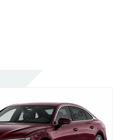
Akü
Akülerde Garanti
Akü Kontrolü
Oto Gül Otomotiv
Rehber
Kaporta
Pasta Cila
Göçük Düzeltme
Kaporta Boya