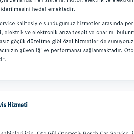
e giderilmesini hedeflemektedir.
ervice kalitesiyle sunduğumuz hizmetler arasında per
 elektrik ve elektronik arıza tespit ve onarımı bulunma
yasız göçük düzeltme gibi özel hizmetler de sunuyor
aracınızın güvenliği ve performansı sağlanmaktadır. O
ir.
vis Hizmeti
ç sahipleri için, Oto Gül Otomotiv Bosch Car Service, 