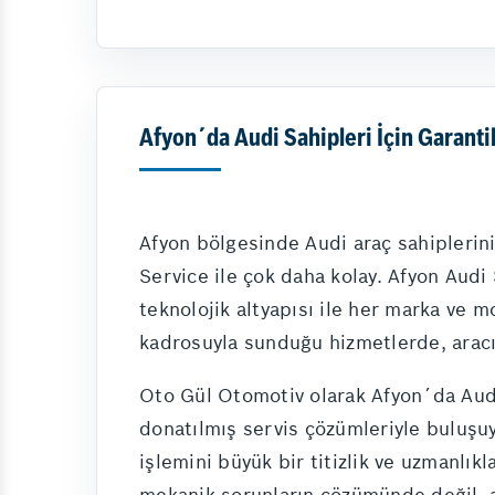
Afyon´da Audi Sahipleri İçin Garanti
Afyon bölgesinde Audi araç sahiplerin
Service ile çok daha kolay. Afyon Audi 
teknolojik altyapısı ile her marka ve 
kadrosuyla sunduğu hizmetlerde, aracını
Oto Gül Otomotiv olarak Afyon´da Audi
donatılmış servis çözümleriyle buluşuy
işlemini büyük bir titizlik ve uzmanlı
mekanik sorunların çözümünde değil, a